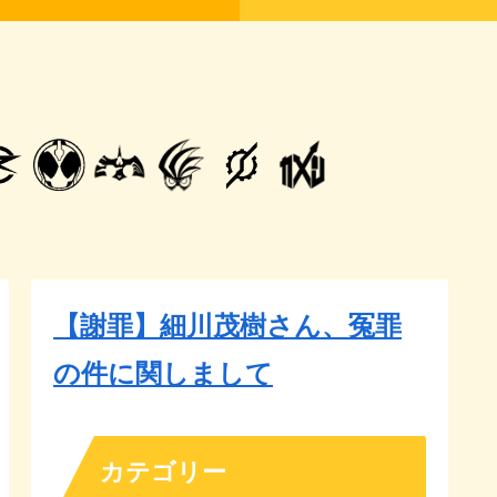
【謝罪】細川茂樹さん、冤罪
の件に関しまして
カテゴリー