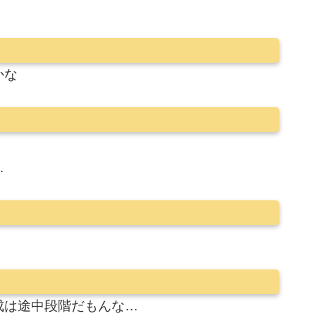
かな
…
成は途中段階だもんな…