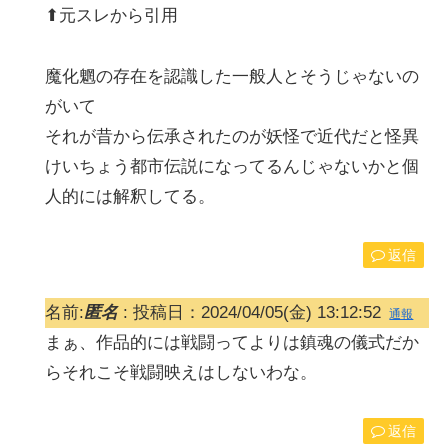
⬆元スレから引用
魔化魍の存在を認識した一般人とそうじゃないの
がいて
それが昔から伝承されたのが妖怪で近代だと怪異
けいちょう都市伝説になってるんじゃないかと個
人的には解釈してる。
返信
名前:
匿名
:
投稿日：2024/04/05(金) 13:12:52
通報
まぁ、作品的には戦闘ってよりは鎮魂の儀式だか
らそれこそ戦闘映えはしないわな。
返信