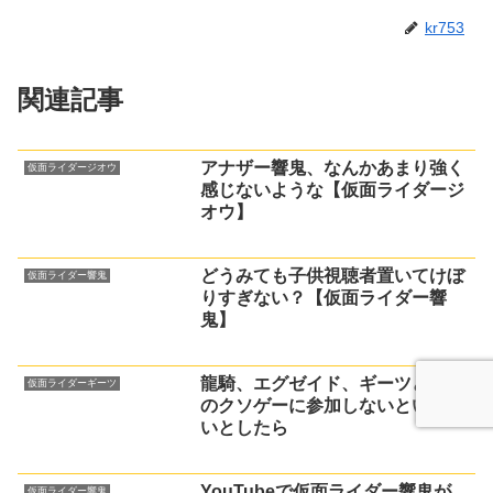
kr753
関連記事
アナザー響鬼、なんかあまり強く
仮面ライダージオウ
感じないような【仮面ライダージ
オウ】
どうみても子供視聴者置いてけぼ
仮面ライダー響鬼
りすぎない？【仮面ライダー響
鬼】
龍騎、エグゼイド、ギーツどれか
仮面ライダーギーツ
のクソゲーに参加しないといけな
いとしたら
YouTubeで仮面ライダー響鬼が
仮面ライダー響鬼