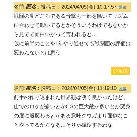
名前:
匿名
:
投稿日：2024/04/05(金) 10:17:57
通報
戦闘の見どころである音撃も一部を除いてリズム
に合わせて叩いてるとかそういうわけでもないか
ら見てて面白いかって言われると…
仮に前半のことを1年やり通せても戦闘面の評価は
変わんないとは思う
返信
名前:
匿名
:
投稿日：2024/04/05(金) 11:19:10
通報
前半の作り込まれた世界観は凄く良かったけど、
山でのロケが多いとかCGの巨大敵が多いとか変身
の度に服変わるとかある意味クウガより面倒なこ
とやってるからなあ…そりゃ破綻するわな