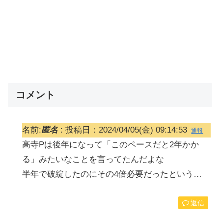
コメント
名前:
匿名
:
投稿日：2024/04/05(金) 09:14:53
通報
高寺Pは後年になって「このペースだと2年かか
る」みたいなことを言ってたんだよな
半年で破綻したのにその4倍必要だったという…
返信