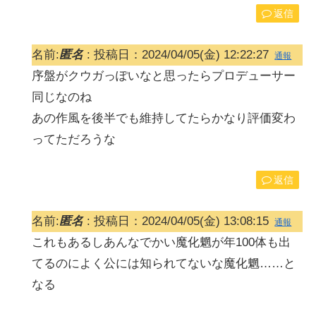
返信
名前:
匿名
:
投稿日：2024/04/05(金) 12:22:27
通報
序盤がクウガっぽいなと思ったらプロデューサー
同じなのね
あの作風を後半でも維持してたらかなり評価変わ
ってただろうな
返信
名前:
匿名
:
投稿日：2024/04/05(金) 13:08:15
通報
これもあるしあんなでかい魔化魍が年100体も出
てるのによく公には知られてないな魔化魍……と
なる