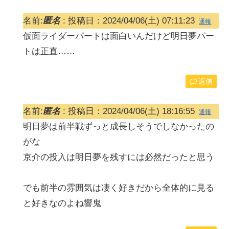
名前:
匿名
:
投稿日：2024/04/06(土) 07:11:23
通報
仮面ライダーパートは面白いんだけど明日夢パー
トは正直……
返信
名前:
匿名
:
投稿日：2024/04/06(土) 18:16:55
通報
明日夢は前半戦ずっと成長しそうでしなかったの
がな
京介の投入は明日夢を残すには必然だったと思う
でも前半の雰囲気は凄く好きだから全体的に見る
と好きなのよね響鬼