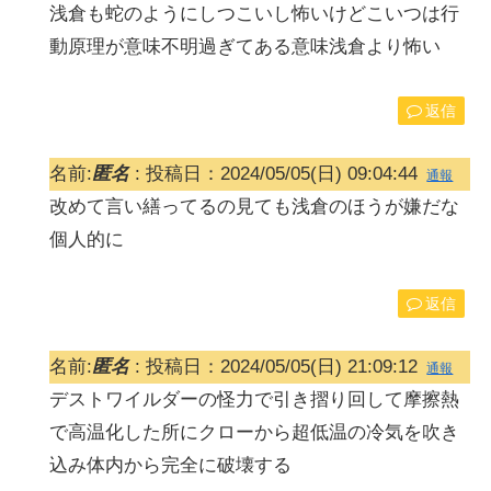
浅倉も蛇のようにしつこいし怖いけどこいつは行
動原理が意味不明過ぎてある意味浅倉より怖い
返信
名前:
匿名
:
投稿日：2024/05/05(日) 09:04:44
通報
改めて言い繕ってるの見ても浅倉のほうが嫌だな
個人的に
返信
名前:
匿名
:
投稿日：2024/05/05(日) 21:09:12
通報
デストワイルダーの怪力で引き摺り回して摩擦熱
で高温化した所にクローから超低温の冷気を吹き
込み体内から完全に破壊する