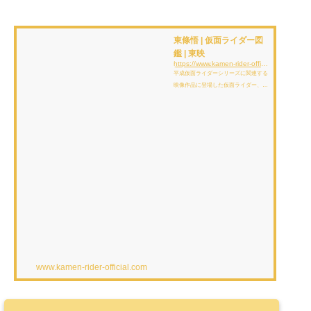
東條悟 | 仮面ライダー図
鑑 | 東映
https://www.kamen-rider-official.com/zukan/characters/1723
平成仮面ライダーシリーズに関連する
映像作品に登場した仮面ライダー、変
身フォーム、怪人、アイテムを解説、
紹介しています。
www.kamen-rider-official.com