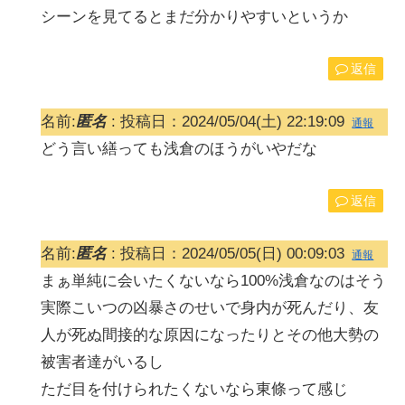
シーンを見てるとまだ分かりやすいというか
返信
名前:
匿名
:
投稿日：2024/05/04(土) 22:19:09
通報
どう言い繕っても浅倉のほうがいやだな
返信
名前:
匿名
:
投稿日：2024/05/05(日) 00:09:03
通報
まぁ単純に会いたくないなら100%浅倉なのはそう
実際こいつの凶暴さのせいで身内が死んだり、友
人が死ぬ間接的な原因になったりとその他大勢の
被害者達がいるし
ただ目を付けられたくないなら東條って感じ