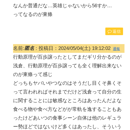
なんか普通だな…英雄じゃないから56すか…
ってなるのが東條
返信
名前:
匿名
:
投稿日：2024/05/04(土) 19:12:02
通報
行動原理が百歩譲ったとしてまだギリ分かるのが
浅倉、行動原理が百歩譲っても全く理解出来ない
のが東條って感じ
どっちもヤバいやつなのはそうだし目くそ鼻くそ
って言われればそれまでだけど浅倉って自分の生
に関することには敏感なところはあったんだよな
食べる物や食べ方などがが常軌を逸することもあ
ったけどあいつの食事シーン自体は他のレギュラ
ー勢ほどではないけど多くはあったし、そういう