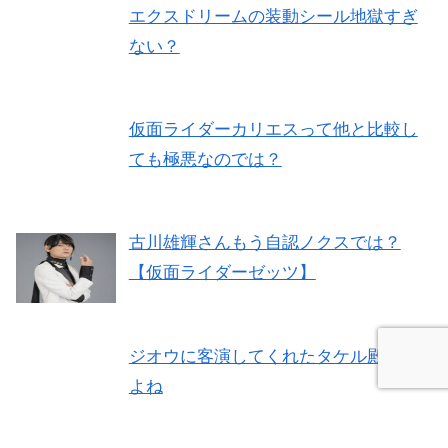
エクスドリームの装動シール地獄すぎ
ない？
仮面ライダーカリエスって他と比較し
ても極悪なのでは？
古川雄輝さんもう自認ノクスでは？
【仮面ライダーゼッツ】
ジオウに客演してくれたタケル殿いい
よね