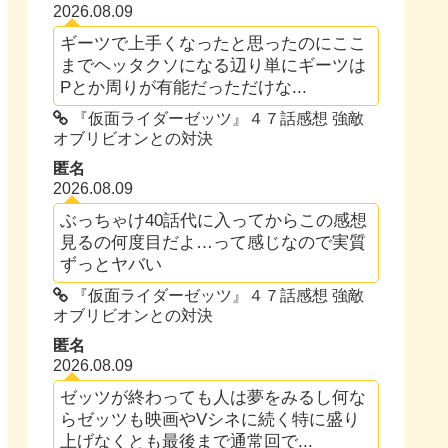
2026.08.09
ギーツで上手くなったと思ったのにここ
までヘッタクソになる辺り単にギーツは
Pとか周りが有能だっただけな...
『仮面ライダーゼッツ』４７話感想 強敵
オブリビオンとの対決
匿名
2026.08.09
ぶっちゃけ40話代に入ってからこの感想
見るの何度目だよ…って感じなので実質
ずっとヤバい
『仮面ライダーゼッツ』４７話感想 強敵
オブリビオンとの対決
匿名
2026.08.09
ゼッツが終わっても人は夢をみるし何な
らゼッツも映画やVシネに続く特に盛り
上げなくとも最後まで通常回で...