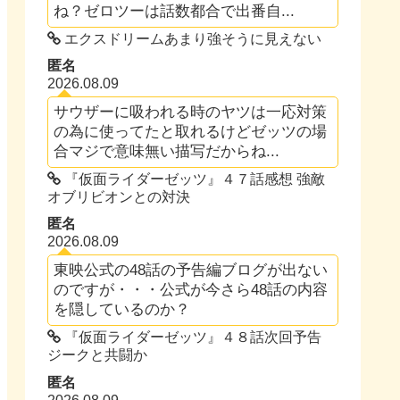
ね？ゼロツーは話数都合で出番自...
エクスドリームあまり強そうに見えない
匿名
2026.08.09
サウザーに吸われる時のヤツは一応対策
の為に使ってたと取れるけどゼッツの場
合マジで意味無い描写だからね...
『仮面ライダーゼッツ』４７話感想 強敵
オブリビオンとの対決
匿名
2026.08.09
東映公式の48話の予告編ブログが出ない
のですが・・・公式が今さら48話の内容
を隠しているのか？
『仮面ライダーゼッツ』４８話次回予告
ジークと共闘か
匿名