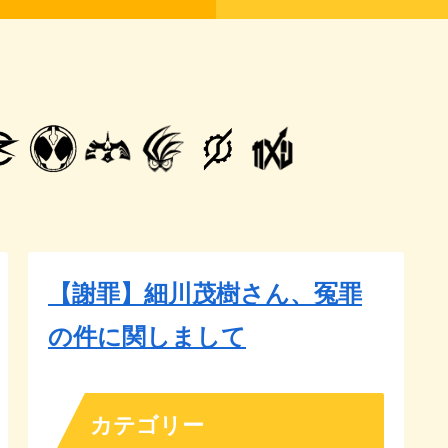
【謝罪】細川茂樹さん、冤罪
の件に関しまして
カテゴリー