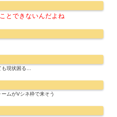
ことできないんだよね
ても現状困る…
ォームがVシネ枠で来そう