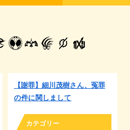
【謝罪】細川茂樹さん、冤罪
の件に関しまして
カテゴリー