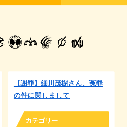
【謝罪】細川茂樹さん、冤罪
の件に関しまして
カテゴリー