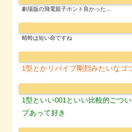
劇場版の飛電親子ホント良かった…
蜻蛉は短い命ですね
1型とかリバイブ剛烈みたいなゴ
1型といい001といい比較的ごつ
プあって好き