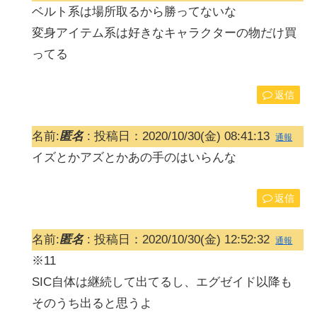
ベルト系は場所取るから勝ってないな
変身アイテム系は好きなキャラクターの物だけ買
ってる
返信
名前:
匿名
:
投稿日：2020/10/30(金) 08:41:13
通報
イズとかアズとかあの手のはいらんな
返信
名前:
匿名
:
投稿日：2020/10/30(金) 12:52:32
通報
※11
SIC自体は継続して出てるし、エグゼイド以降も
そのうち出ると思うよ