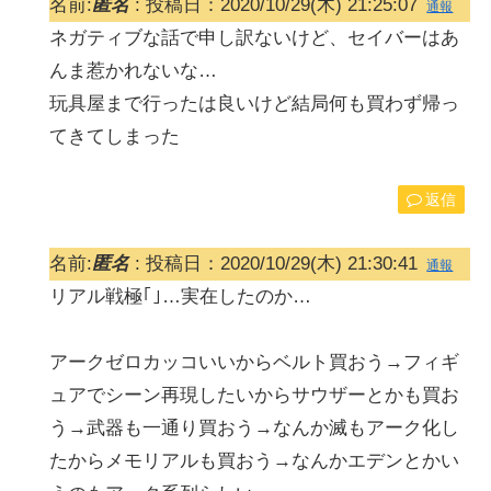
名前:
匿名
:
投稿日：2020/10/29(木) 21:25:07
通報
ネガティブな話で申し訳ないけど、セイバーはあ
んま惹かれないな…
玩具屋まで行ったは良いけど結局何も買わず帰っ
てきてしまった
返信
名前:
匿名
:
投稿日：2020/10/29(木) 21:30:41
通報
リアル戦極｢｣…実在したのか…
アークゼロカッコいいからベルト買おう→フィギ
ュアでシーン再現したいからサウザーとかも買お
う→武器も一通り買おう→なんか滅もアーク化し
たからメモリアルも買おう→なんかエデンとかい