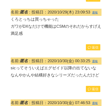
名前:
匿名
:
投稿日：2020/10/29(木) 23:09:53
通報
くろとっちは買っちゃった
ガワがDXなだけで機能はCSMのそれだからすげえ
満足感
返信
名前:
匿名
:
投稿日：2020/10/30(金) 00:33:25
通報
sicってそういえばエグゼイド以降の出てないな
なんやかんや結構好きなシリーズだったんだけど
返信
名前:
匿名
:
投稿日：2020/10/30(金) 07:46:53
通報