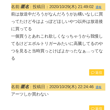
名前:
匿名
:
投稿日：2020/10/29(木) 21:49:02
通報
前は放送中だろうがなんだろうがお構いなしに買
ってたけど今はよっぽどほしいやつ以外は放送後
に買ってる
一個買うとあれこれ欲しくなっちゃうから我慢し
てるけどエボルトリガーみたいに高騰してるのや
つを見ると当時買っとけばよかったなぁ…ってな
る
返信
名前:
匿名
:
投稿日：2020/10/29(木) 22:24:46
通報
アーツしか買わない
返信