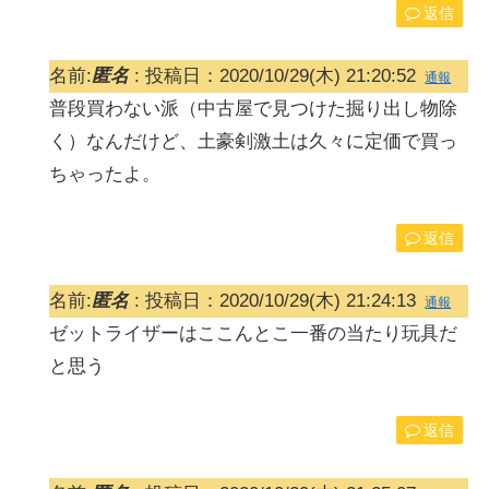
返信
名前:
匿名
:
投稿日：2020/10/29(木) 21:20:52
通報
普段買わない派（中古屋で見つけた掘り出し物除
く）なんだけど、土豪剣激土は久々に定価で買っ
ちゃったよ。
返信
名前:
匿名
:
投稿日：2020/10/29(木) 21:24:13
通報
ゼットライザーはここんとこ一番の当たり玩具だ
と思う
返信