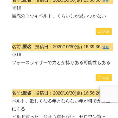
名前:
匿名
:
投稿日：2020/10/30(金) 13:50:56
通報
※16
幽汽のユウキベルト、くらいしか思いつかない
返信
名前:
匿名
:
投稿日：2020/10/30(金) 16:39:36
通報
※16
フォースライザーで力とか捻りある可能性もある
返信
名前:
匿名
:
投稿日：2020/10/30(金) 16:56:26
通報
ベルト、欲しくなる年とならない年が何でか交互
にくる
ビルド買った、ジオウ買わない、ゼロワン買っ