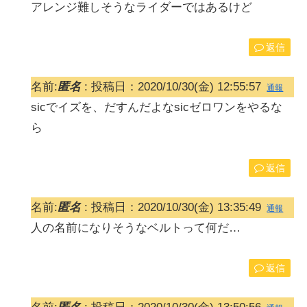
アレンジ難しそうなライダーではあるけど
返信
名前:
匿名
:
投稿日：2020/10/30(金) 12:55:57
通報
sicでイズを、だすんだよなsicゼロワンをやるな
ら
返信
名前:
匿名
:
投稿日：2020/10/30(金) 13:35:49
通報
人の名前になりそうなベルトって何だ…
返信