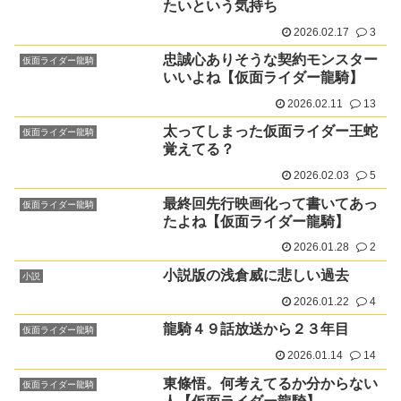
たいという気持ち
2026.02.17
3
忠誠心ありそうな契約モンスター
仮面ライダー龍騎
いいよね【仮面ライダー龍騎】
2026.02.11
13
太ってしまった仮面ライダー王蛇
仮面ライダー龍騎
覚えてる？
2026.02.03
5
最終回先行映画化って書いてあっ
仮面ライダー龍騎
たよね【仮面ライダー龍騎】
2026.01.28
2
小説版の浅倉威に悲しい過去
小説
2026.01.22
4
龍騎４９話放送から２３年目
仮面ライダー龍騎
2026.01.14
14
東條悟。何考えてるか分からない
仮面ライダー龍騎